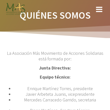
Saltar
al
QUIÉNES SOMOS
contenido
La Asociación Más Movimiento de Acciones Solidarias
está formada por:
Junta Directiva:
Equipo técnico:
Enrique Martínez Torres, presidente
Javier Arbeteta Juanis, vicepresidente
Mercedes Carracedo Garrido, secretaria